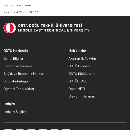
Son Güncelleme
22/08/2025 - 10:11
Footer menu 1 TR
Footer menu 2 T
ODTÜ Hakkında
Hızlı Linkler
Genel Bilgiler
Akademik Takvim
Konum ve Yerleşke
ODTÜ E-posta
Sağlık ve Rehberlik Merkezi
ODTÜ Kütüphane
Spor Müdürlüğü
ODTÜCLASS
Öğrenci Toplulukları
Open METU
Ulakbim Harman
Footer menu 3 TR
İletişim
İletişim Bilgileri