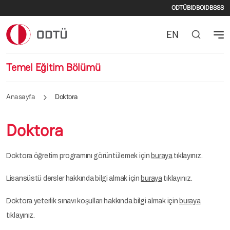
İkincil m
Ana içeriğe atla
ODTÜ
BIDB
OIDB
SSS
EN
Temel Eğitim Bölümü
Anasayfa
Doktora
Doktora
Doktora öğretim programını görüntülemek için
buraya
tıklayınız.
Lisansüstü dersler hakkında bilgi almak için
buraya
tıklayınız.
Doktora yeterlik sınavı koşulları hakkında bilgi almak için
buraya
tıklayınız.