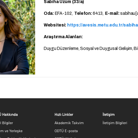
Sabiha Üzüm (33/a)
Oda:
EFA-102,
Telefon:
6413,
E-mail:
sabihau[a
Websitesi:
https://avesis.metu.edu.tr/sabih
Araştırma Alanları:
Duygu Düzenleme, Sosyal ve Duygusal Gelişim, Bili
Footer menu 1 TR
Footer menu 2 TR
Footer m
 Hakkında
Hızlı Linkler
İletişim
 Bilgiler
Akademik Takvim
İletişim Bilgileri
m ve Yerleşke
ODTÜ E-posta