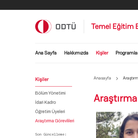
Ana içeriğe atla
Temel Eğitim
Ana gezinti menüsü
Ana Sayfa
Hakkımızda
Kişiler
Programla
Anasayfa
Araştırm
Kişiler
Bölüm Yönetimi
Araştırma 
İdari Kadro
Öğretim Üyeleri
Araştırma Görevlileri
Son Güncelleme