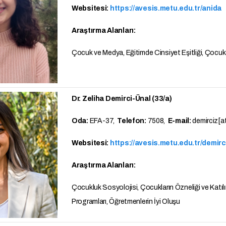
Websitesi:
https://avesis.metu.edu.tr/anida
Araştırma Alanları:
Çocuk ve Medya, Eğitimde Cinsiyet Eşitliği, Çocuk 
Dr. Zeliha Demirci-Ünal (33/a)
Oda:
EFA-37,
Telefon:
7508,
E-mail:
demirciz[a
Websitesi:
https://avesis.metu.edu.tr/demirc
Araştırma Alanları:
Çocukluk Sosyolojisi, Çocukların Özneliği ve Katıl
Programları, Öğretmenlerin İyi Oluşu