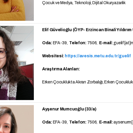
Çocuk ve Medya, Teknoloji, Dijital Okuryazarlık
Elif Güvelioğlu (ÖYP- Erzincan Binali Yıldırım
Oda:
EFA-39,
Telefon:
7506,
E-mail:
guelif[at]
Websitesi:
https://avesis.metu.edu.tr/guelif
Araştırma Alanları:
Erken Çocuklukta Akran Zorbalığı, Erken Çocukluk
Ayşenur Mumcuoğlu (33/a)
Oda:
EFA-39,
Telefon:
7506,
E-mail:
aysenurm[