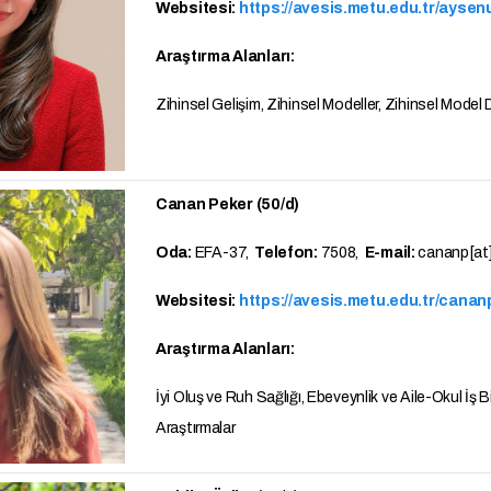
Websitesi:
https://avesis.metu.edu.tr/aysen
Araştırma Alanları:
Zihinsel Gelişim, Zihinsel Modeller, Zihinsel Model D
Canan Peker (50/d)
Oda:
EFA-37,
Telefon:
7508,
E-mail:
cananp[at]
Websitesi:
https://avesis.metu.edu.tr/canan
Araştırma Alanları:
İyi Oluş ve Ruh Sağlığı, Ebeveynlik ve Aile-Okul İş B
Araştırmalar