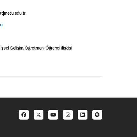
t]metu.edu.tr
au
şsel Gelişim, Öğretmen-Öğrenci İlişkisi
enu 3 TR
Social menu