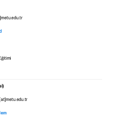
metu.edu.tr
d
Eğitimi
i)
at]metu.edu.tr
adem