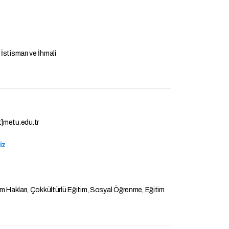
İstismarı ve İhmali
t]metu.edu.tr
iz
ım Hakları, Çokkültürlü Eğitim, Sosyal Öğrenme, Eğitim