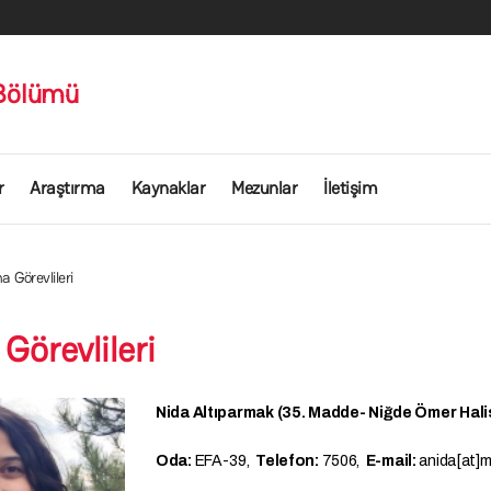
 Bölümü
r
Araştırma
Kaynaklar
Mezunlar
İletişim
a Görevlileri
Görevlileri
Nida Altıparmak (35. Madde- Niğde Ömer Hali
Oda:
EFA-39,
Telefon:
7506,
E-mail:
anida[at]m