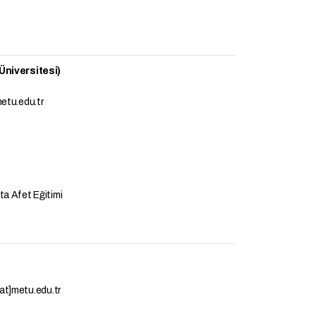
 Üniversitesi)
metu.edu.tr
ta Afet Eğitimi
at]metu.edu.tr