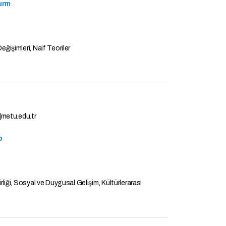
urm
eğişimleri, Naif Teoriler
metu.edu.tr
p
irliği, Sosyal ve Duygusal Gelişim, Kültürlerarası