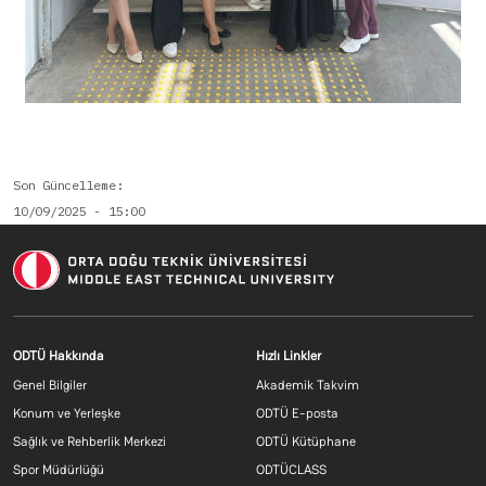
Son Güncelleme
10/09/2025 - 15:00
Footer menu 1 TR
Footer menu 2 T
ODTÜ Hakkında
Hızlı Linkler
Genel Bilgiler
Akademik Takvim
Konum ve Yerleşke
ODTÜ E-posta
Sağlık ve Rehberlik Merkezi
ODTÜ Kütüphane
Spor Müdürlüğü
ODTÜCLASS