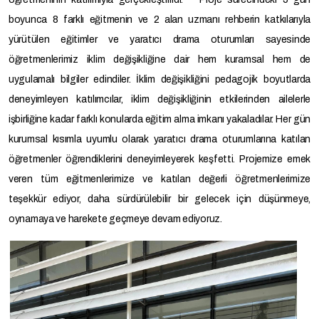
boyunca 8 farklı eğitmenin ve 2 alan uzmanı rehberin katkılarıyla
yürütülen eğitimler ve yaratıcı drama oturumları sayesinde
öğretmenlerimiz iklim değişikliğine dair hem kuramsal hem de
uygulamalı bilgiler edindiler. İklim değişikliğini pedagojik boyutlarda
deneyimleyen katılımcılar, iklim değişikliğinin etkilerinden ailelerle
işbirliğine kadar farklı konularda eğitim alma imkanı yakaladılar. Her gün
kurumsal kısımla uyumlu olarak yaratıcı drama oturumlarına katılan
öğretmenler öğrendiklerini deneyimleyerek keşfetti. Projemize emek
veren tüm eğitmenlerimize ve katılan değerli öğretmenlerimize
teşekkür ediyor, daha sürdürülebilir bir gelecek için düşünmeye,
oynamaya ve harekete geçmeye devam ediyoruz.