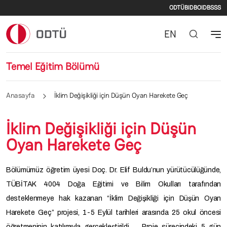
İkincil m
Ana içeriğe atla
ODTÜ
BIDB
OIDB
SSS
EN
Temel Eğitim Bölümü
Anasayfa
İklim Değişikliği için Düşün Oyan Harekete Geç
İklim Değişikliği için Düşün
Oyan Harekete Geç
Bölümümüz öğretim üyesi Doç. Dr. Elif Buldu’nun yürütücülüğünde,
TÜBİTAK 4004 Doğa Eğitimi ve Bilim Okulları tarafından
desteklenmeye hak kazanan “İklim Değişikliği için Düşün Oyan
Harekete Geç” projesi, 1-5 Eylül tarihleri arasında 25 okul öncesi
öğretmeninin katılımıyla gerçekleştirildi. Proje sürecindeki 5 gün